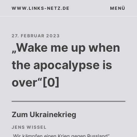
Zum
WWW.LINKS-NETZ.DE
MENÜ
Inhalt
springen
27. FEBRUAR 2023
„Wake me up when
the apocalypse is
over“[0]
Zum Ukrainekrieg
JENS WISSEL
„Wir kämpfen einen Krieg gegen Russland“